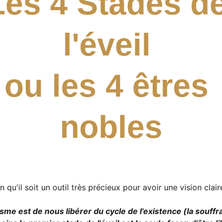
Les 4 Stades de
l'éveil 
ou les 4 êtres 
nobles
u'il soit un outil très précieux pour avoir une vision clair
sme est de nous libérer du cycle de l'existence (la souffr