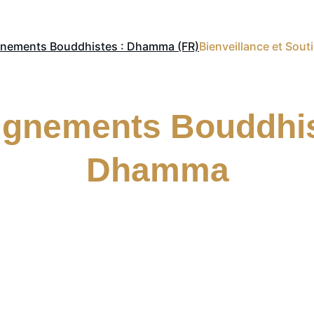
nements Bouddhistes : Dhamma (FR)
Bienveillance et Sout
gnements Bouddhis
Dhamma
Sur cette page, vous trouverez :
Les Quatre Stades de l'Éveil