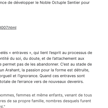
tance de développer le Noble Octuple Sentier pour 
:
0007.html
lés « entraves », qui lient l’esprit au processus de 
entité du soi, du doute, et de l’attachement aux 
is ne permet pas de les abandonner. C’est au stade de 
 un Arahant, la passion pour la forme est détruite, 
’orgueil et l’ignorance. Quand ces entraves sont 
n totale de l’errance vers de nouveaux devenirs.
s, hommes, femmes et même enfants, venant de tous 
bres de sa propre famille, nombres desquels furent 
t."