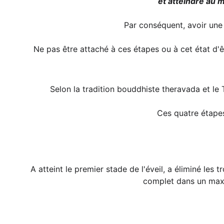
et atteindre au m
 Par conséquent, avoir une
 Ne pas être attaché à ces étapes ou à cet état d'être est essentiel, mais avoir une direction saine est également essentiel, c'est pourquoi nous partageons avec 
Selon la tradition bouddhiste theravada et le T
 Ces quatre étape
A atteint le premier stade de l'éveil, a éliminé les tr
complet dans un maxi