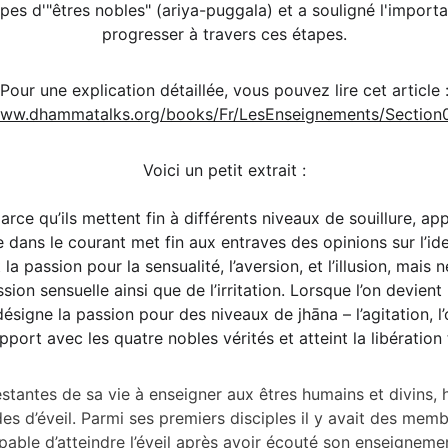
apes d'"êtres nobles" (ariya-puggala) et a souligné l'impor
progresser à travers ces étapes.
Pour une explication détaillée, vous pouvez lire cet article 
www.dhammatalks.org/books/Fr/LesEnseignements/Section
Voici un petit extrait :
ce qu’ils mettent fin à différents niveaux de souillure, appe
ée dans le courant met fin aux entraves des opinions sur l’id
 la passion pour la sensualité, l’aversion, et l’illusion, ma
ion sensuelle ainsi que de l’irritation. Lorsque l’on devient
ésigne la passion pour des niveaux de jhāna – l’agitation, l
pport avec les quatre nobles vérités et atteint la libératio
estantes de sa vie à enseigner aux êtres humains et divin
des d’éveil. Parmi ses premiers disciples il y avait des mem
pable d’atteindre l’éveil après avoir écouté son enseignemen